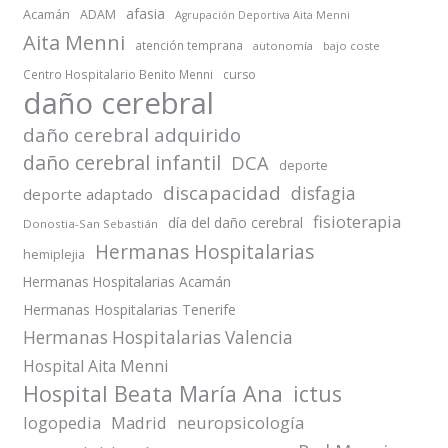
afasia
Acamán
ADAM
Agrupación Deportiva Aita Menni
Aita Menni
atención temprana
autonomía
bajo coste
Centro Hospitalario Benito Menni
curso
daño cerebral
daño cerebral adquirido
daño cerebral infantil
DCA
deporte
discapacidad
disfagia
deporte adaptado
fisioterapia
día del daño cerebral
Donostia-San Sebastián
Hermanas Hospitalarias
hemiplejia
Hermanas Hospitalarias Acamán
Hermanas Hospitalarias Tenerife
Hermanas Hospitalarias Valencia
Hospital Aita Menni
Hospital Beata María Ana
ictus
logopedia
Madrid
neuropsicología