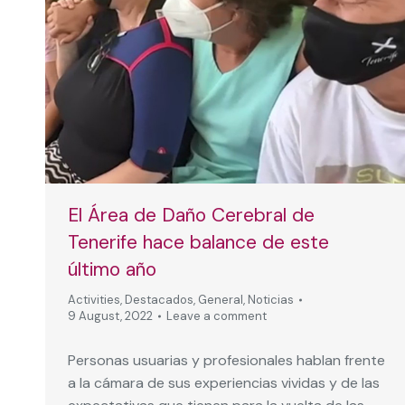
El Área de Daño Cerebral de
Tenerife hace balance de este
último año
Activities
,
Destacados
,
General
,
Noticias
9 August, 2022
Leave a comment
Personas usuarias y profesionales hablan frente
a la cámara de sus experiencias vividas y de las