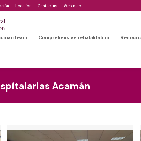
ación
Location
Contact us
Web map
 human team
Comprehensive rehabilitation
Resourc
spitalarias Acamán