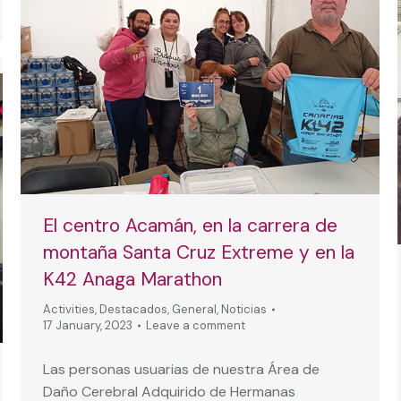
El centro Acamán, en la carrera de
montaña Santa Cruz Extreme y en la
K42 Anaga Marathon
Activities
,
Destacados
,
General
,
Noticias
17 January, 2023
Leave a comment
Las personas usuarias de nuestra Área de
Daño Cerebral Adquirido de Hermanas