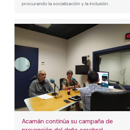
procurando la socialización y la inclusión.
Acamán continúa su campaña de
prevención del daño cerebral