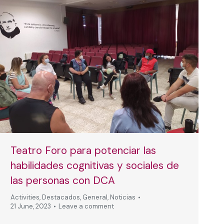
Teatro Foro para potenciar las
habilidades cognitivas y sociales de
las personas con DCA
Activities
,
Destacados
,
General
,
Noticias
21 June, 2023
Leave a comment