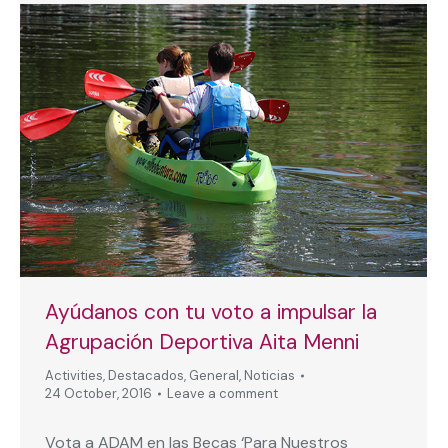
Ayúdanos con tu voto a impulsar la
Agrupación Deportiva Aita Menni
Activities
,
Destacados
,
General
,
Noticias
24 October, 2016
Leave a comment
Vota a ADAM en las Becas ‘Para Nuestros