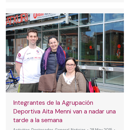
Integrantes de la Agrupación
Deportiva Aita Menni van a nadar una
tarde a la semana
Activities
,
Destacados
,
General
,
Noticias
28 May, 2015