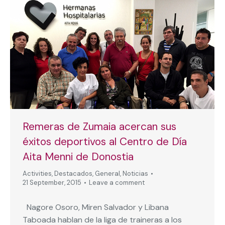
Remeras de Zumaia acercan sus
éxitos deportivos al Centro de Día
Aita Menni de Donostia
Activities
,
Destacados
,
General
,
Noticias
21 September, 2015
Leave a comment
Nagore Osoro, Miren Salvador y Libana
Taboada hablan de la liga de traineras a los