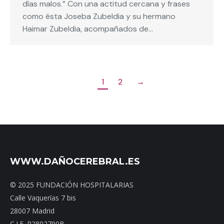
días malos.” Con una actitud cercana y frases
como ésta Joseba Zubeldia y su hermano
Haimar Zubeldia, acompañados de…
1
2
→
WWW.DAÑOCEREBRAL.ES
© 2025 FUNDACIÓN HOSPITALARIAS
Calle Vaquerías 7 bis
28007 Madrid
C.I.F. R2802790B