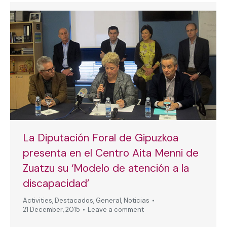
La Diputación Foral de Gipuzkoa
presenta en el Centro Aita Menni de
Zuatzu su ‘Modelo de atención a la
discapacidad’
Activities
,
Destacados
,
General
,
Noticias
21 December, 2015
Leave a comment