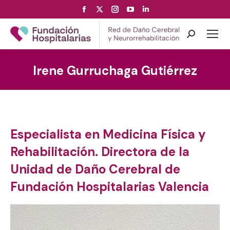
Facebook
X
Instagram
YouTube
Linkedin
page
page
page
page
page
opens
opens
opens
opens
opens
Search:
in
in
in
in
in
new
new
new
new
new
Irene Gurruchaga Gutiérrez
window
window
window
window
window
Especialista en Medicina Física y
Rehabilitación. Directora de la
Unidad de Daño Cerebral de
Fundación Hospitalarias Valencia