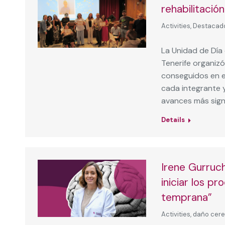
rehabilitació
Activities
,
Destacad
La Unidad de Día
Tenerife organizó
conseguidos en el
cada integrante 
avances más signi
Details
Irene Gurruc
iniciar los p
temprana”
Activities
,
daño cere