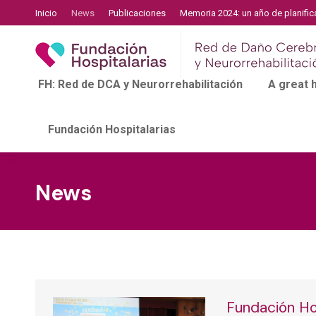
Inicio
News
Publicaciones
Memoria 2024: un año de planific
FH: Red de DCA y Neurorrehabilitación
A great
Fundación Hospitalarias
News
Fundación Hos