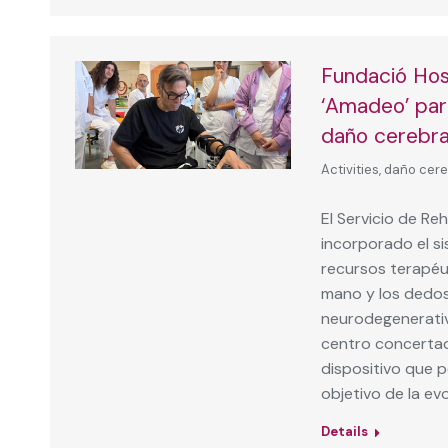
Fundació Hosp
‘Amadeo’ para
daño cerebra
Activities
,
daño cere
El Servicio de Reh
incorporado el s
recursos terapéu
mano y los dedos
neurodegenerativa
centro concertad
dispositivo que 
objetivo de la evo
Details