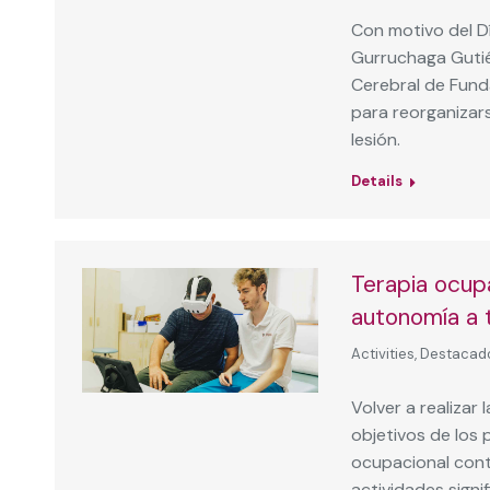
Con motivo del Dí
Gurruchaga Gutié
Cerebral de Funda
para reorganizar
lesión.
Details
Terapia ocupa
autonomía a 
Activities
,
Destacad
Volver a realizar 
objetivos de los 
ocupacional cont
actividades signi