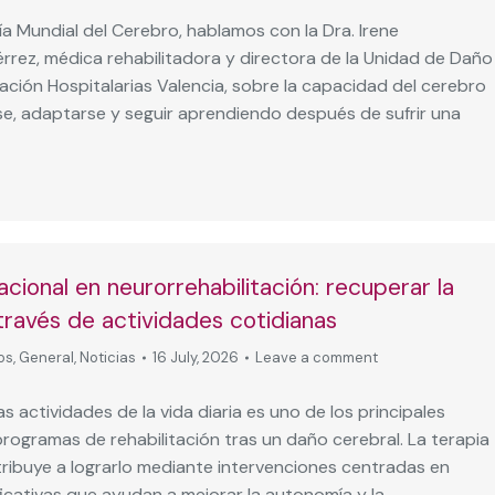
a Mundial del Cerebro, hablamos con la Dra. Irene
rrez, médica rehabilitadora y directora de la Unidad de Daño
ción Hospitalarias Valencia, sobre la capacidad del cerebro
se, adaptarse y seguir aprendiendo después de sufrir una
cional en neurorrehabilitación: recuperar la
través de actividades cotidianas
os
,
General
,
Noticias
16 July, 2026
Leave a comment
las actividades de la vida diaria es uno de los principales
programas de rehabilitación tras un daño cerebral. La terapia
ribuye a lograrlo mediante intervenciones centradas en
ficativas que ayudan a mejorar la autonomía y la