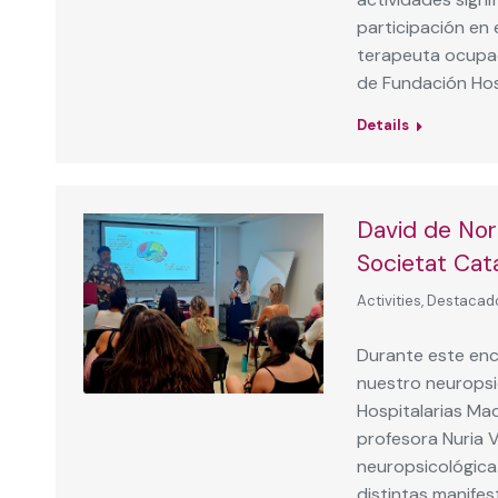
participación en 
terapeuta ocupac
de Fundación Hosp
Details
David de Nor
Societat Cat
Activities
,
Destacad
Durante este encu
nuestro neuropsi
Hospitalarias Mad
profesora Nuria 
neuropsicológica
distintas manifest