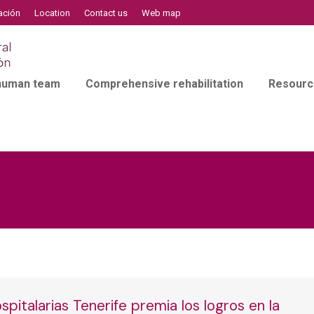
ación
Location
Contact us
Web map
 human team
Comprehensive rehabilitation
Resourc
pitalarias Tenerife premia los logros en la