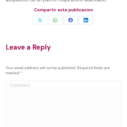
Compartir esta publicacion
Share
Share
Share
Share
on
on
on
on
X
WhatsApp
Facebook
LinkedIn
Leave a Reply
Your email address will not be published. Required fields are
marked
*
Comment