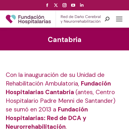
Facebook
X
Instagram
YouTube
Linkedin
page
page
page
page
page
opens
opens
opens
opens
opens
Search:
in
in
in
in
in
new
new
new
new
new
Cantabria
window
window
window
window
window
Con la
inauguración de su Unidad de
Rehabilitación Ambulatoria
,
Fundación
Hospitalarias Cantabria
(antes, Centro
Hospitalario Padre Menni de Santander)
se sumó en 2013 a
Fundación
Hospitalarias: Red de DCA y
Neurorrehabilitación
.