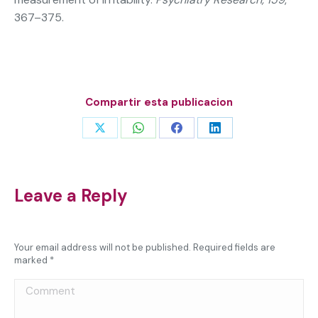
367–375.
Compartir esta publicacion
Share
Share
Share
Share
on
on
on
on
X
WhatsApp
Facebook
LinkedIn
Leave a Reply
Your email address will not be published. Required fields are
marked
*
Comment