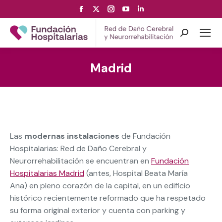
Facebook
X
Instagram
YouTube
Linkedin
page
page
page
page
page
opens
opens
opens
opens
opens
Search:
in
in
in
in
in
new
new
new
new
new
Madrid
window
window
window
window
window
Las
modernas instalaciones
de Fundación
Hospitalarias: Red de Daño Cerebral y
Neurorrehabilitación se encuentran en
Fundación
Hospitalarias Madrid
(antes, Hospital Beata María
Ana) en pleno corazón de la capital, en un edificio
histórico recientemente reformado que ha respetado
su forma original exterior y cuenta con parking y