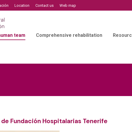
ación
Location
Contact us
Web map
 human team
Comprehensive rehabilitation
Resourc
de Fundación Hospitalarias Tenerife