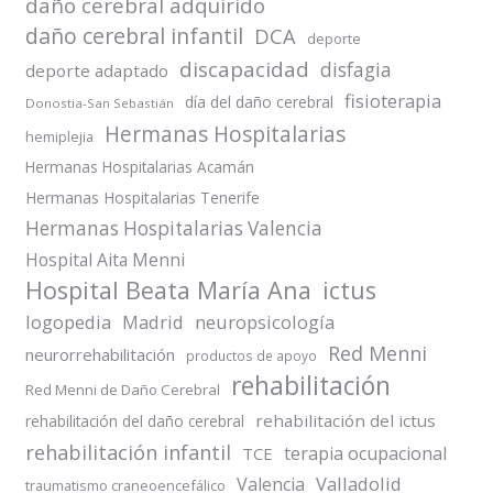
daño cerebral adquirido
daño cerebral infantil
DCA
deporte
discapacidad
disfagia
deporte adaptado
fisioterapia
día del daño cerebral
Donostia-San Sebastián
Hermanas Hospitalarias
hemiplejia
Hermanas Hospitalarias Acamán
Hermanas Hospitalarias Tenerife
Hermanas Hospitalarias Valencia
Hospital Aita Menni
Hospital Beata María Ana
ictus
logopedia
Madrid
neuropsicología
Red Menni
neurorrehabilitación
productos de apoyo
rehabilitación
Red Menni de Daño Cerebral
rehabilitación del ictus
rehabilitación del daño cerebral
rehabilitación infantil
terapia ocupacional
TCE
Valladolid
Valencia
traumatismo craneoencefálico