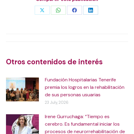
Share
Share
Share
Share
on
on
on
on
X
WhatsApp
Facebook
LinkedIn
Post
navigation
Otros contenidos de interés
Fundación Hospitalarias Tenerife
premia los logros en la rehabilitación
de sus personas usuarias
23 July, 2026
Irene Gurruchaga: “Tiempo es
cerebro. Es fundamental iniciar los
procesos de neurorrehabilitación de