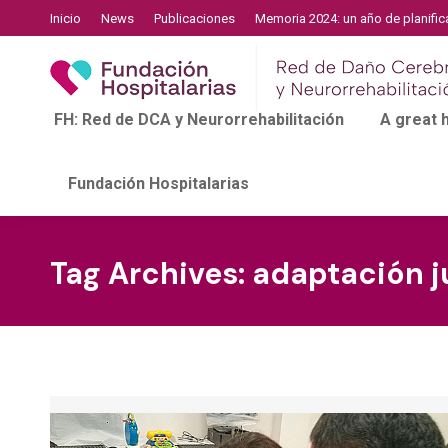
Inicio
News
Publicaciones
Memoria 2024: un año de planific
FH: Red de DCA y Neurorrehabilitación
A great
Fundación Hospitalarias
Tag Archives:
adaptación j