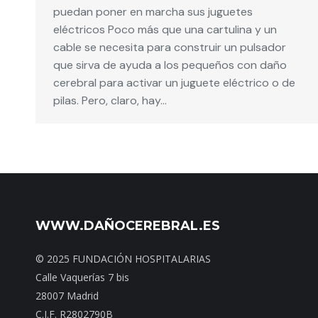
puedan poner en marcha sus juguetes
eléctricos Poco más que una cartulina y un
cable se necesita para construir un pulsador
que sirva de ayuda a los pequeños con daño
cerebral para activar un juguete eléctrico o de
pilas. Pero, claro, hay…
WWW.DAÑOCEREBRAL.ES
© 2025 FUNDACIÓN HOSPITALARIAS
Calle Vaquerías 7 bis
28007 Madrid
C.I.F. R2802790B