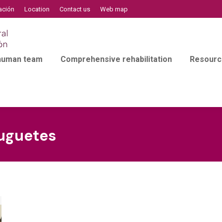
ación
Location
Contact us
Web map
 human team
Comprehensive rehabilitation
Resourc
uguetes