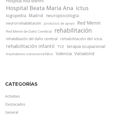
Hospital Aita Menni
Hospital Beata María Ana
ictus
logopedia
Madrid
neuropsicología
Red Menni
neurorrehabilitación
productos de apoyo
rehabilitación
Red Menni de Daño Cerebral
rehabilitación del ictus
rehabilitación del daño cerebral
rehabilitación infantil
terapia ocupacional
TCE
Valladolid
Valencia
traumatismo craneoencefálico
CATEGORÍAS
Activities
Destacados
General