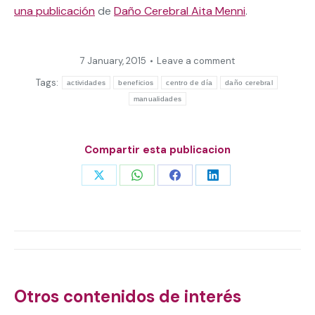
una publicación
de
Daño Cerebral Aita Menni
.
7 January, 2015
Leave a comment
Tags:
actividades
beneficios
centro de día
daño cerebral
manualidades
Compartir esta publicacion
Share
Share
Share
Share
on
on
on
on
X
WhatsApp
Facebook
LinkedIn
Post
navigation
Otros contenidos de interés