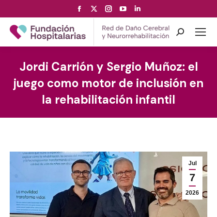
Facebook
X
Instagram
YouTube
Linkedin
page
page
page
page
page
opens
opens
opens
opens
opens
Search:
in
in
in
in
in
new
new
new
new
new
Jordi Carrión y Sergio Muñoz: el
window
window
window
window
window
juego como motor de inclusión en
la rehabilitación infantil
Jul
7
2026