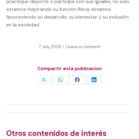
practique deporte o participe con sus iguales, no solo
estamos mejorando su función física; estamos
favoreciendo su desarrollo, su bienestar y su inclusión
en la sociedad.
7 July, 2026
Leave a comment
Compartir esta publicacion
Share
Share
Share
Share
on
on
on
on
X
WhatsApp
Facebook
LinkedIn
Post
navigation
Otros contenidos de interés