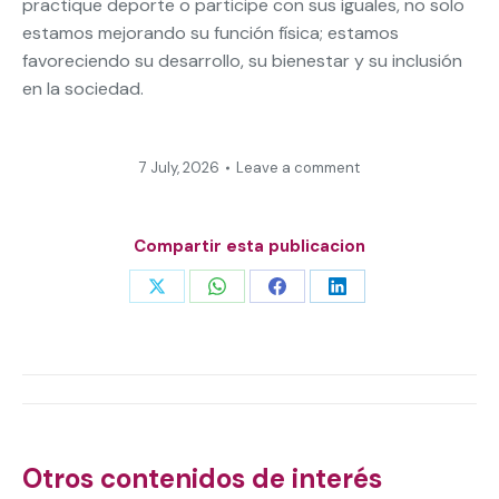
practique deporte o participe con sus iguales, no solo
estamos mejorando su función física; estamos
favoreciendo su desarrollo, su bienestar y su inclusión
en la sociedad.
7 July, 2026
Leave a comment
Compartir esta publicacion
Share
Share
Share
Share
on
on
on
on
X
WhatsApp
Facebook
LinkedIn
Post
navigation
Otros contenidos de interés