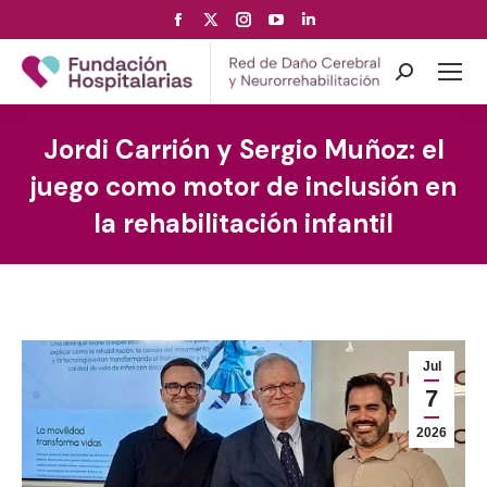
Facebook
X
Instagram
YouTube
Linkedin
page
page
page
page
page
opens
opens
opens
opens
opens
Search:
in
in
in
in
in
new
new
new
new
new
Jordi Carrión y Sergio Muñoz: el
window
window
window
window
window
juego como motor de inclusión en
la rehabilitación infantil
Jul
7
2026