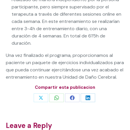
participante, pero siempre supervisado por el
terapeuta a través de diferentes sesiones online en
cada semana. En este entrenamiento se realizarían
entre 3-4h de entrenamiento diario, con una
duración de 4 semanas. En total de 61’5h de
duración.
Una vez finalizado el programa, proporcionamos al
paciente un paquete de ejercicios individualizados para
que pueda continuar ejercitándose una vez acabado el
entrenamiento en nuestra Unidad de Daño Cerebral.
Compartir esta publicacion
Share
Share
Share
Share
on
on
on
on
X
WhatsApp
Facebook
LinkedIn
Leave a Reply