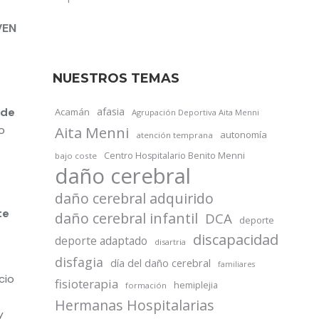
VEN
NUESTROS TEMAS
 de
afasia
Acamán
Agrupación Deportiva Aita Menni
o
Aita Menni
autonomía
atención temprana
Centro Hospitalario Benito Menni
bajo coste
daño cerebral
daño cerebral adquirido
te
daño cerebral infantil
DCA
deporte
discapacidad
deporte adaptado
disartria
disfagia
día del daño cerebral
familiares
cio
fisioterapia
hemiplejia
formación
Hermanas Hospitalarias
y