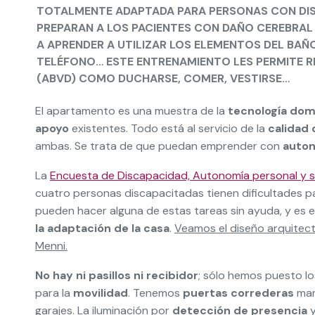
TOTALMENTE ADAPTADA PARA PERSONAS CON DISC
PREPARAN A LOS PACIENTES
CON DAÑO CEREBRAL 
A APRENDER A UTILIZAR LOS ELEMENTOS DEL
BAÑO
TELÉFONO
… ESTE ENTRENAMIENTO LES PERMITE R
(ABVD) COMO DUCHARSE, COMER, VESTIRSE…
El apartamento es una muestra de la
tecnología do
apoyo
existentes. Todo está al servicio de la
calidad 
ambas. Se trata de que puedan emprender con
auto
La
Encuesta de Discapacidad, Autonomía personal y s
cuatro personas discapacitadas tienen dificultades p
pueden hacer alguna de estas tareas sin ayuda, y es
la adaptación de la casa
.
Veamos el diseño arquitect
Menni.
No hay ni pasillos ni recibidor
; sólo hemos puesto lo
para la
movilidad
. Tenemos
puertas
correderas
ma
garajes. La iluminación por
detección de presencia
y