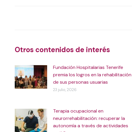
X
Navegación
entre
publicaciones
Otros contenidos de interés
Fundación Hospitalarias Tenerife
premia los logros en la rehabilitación
de sus personas usuarias
23 julio, 2026
Terapia ocupacional en
neurorrehabilitación: recuperar la
autonomía a través de actividades