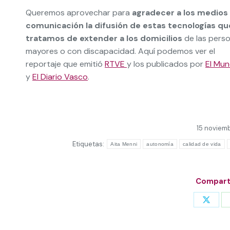
Queremos aprovechar para
agradecer a los medios
comunicación la difusión de estas tecnologías qu
tratamos de extender a los domicilios
de las pers
mayores o con discapacidad. Aquí podemos ver el
reportaje que emitió
RTVE
y los publicados por
El Mu
y
El Diario Vasco
.
15 noviemb
Etiquetas:
Aita Menni
autonomía
calidad de vida
Comparti
Share
on