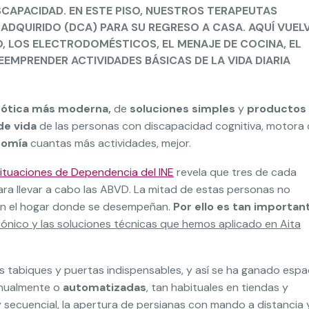
APACIDAD. EN ESTE PISO, NUESTROS TERAPEUTAS
ADQUIRIDO (DCA) PARA SU
REGRESO A CASA
. AQUÍ VUEL
, LOS ELECTRODOMÉSTICOS, EL MENAJE DE COCINA, EL
EEMPRENDER ACTIVIDADES BÁSICAS DE LA VIDA DIARIA
mótica más moderna,
de
soluciones simples
y
productos
de vida
de las personas con discapacidad cognitiva, motora 
nomía
cuantas más actividades, mejor.
ituaciones de Dependencia del INE
revela que tres de cada
ara llevar a cabo las ABVD. La mitad de estas personas no
 en el hogar donde se desempeñan.
Por ello es tan importan
ónico y las soluciones técnicas que hemos aplicado en Aita
s tabiques y puertas indispensables, y así se ha ganado espa
nualmente o
automatizadas
, tan habituales en tiendas y
 secuencial, la apertura de persianas con mando a distancia 