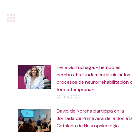
WhatsApp
Facebook
LinkedIn
Irene Gurruchaga: «Tiempo es
cerebro. Es fundamental iniciar los
procesos de neurorrehabilitación 
forma temprana»
22 julio, 2026
David de Noreña participa en la
Jornada de Primavera de la Societ
Catalana de Neuropsicologia