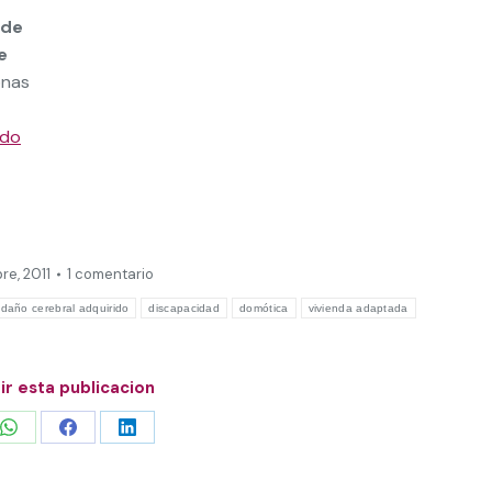
 de
e
onas
ndo
re, 2011
1 comentario
daño cerebral adquirido
discapacidad
domótica
vivienda adaptada
r esta publicacion
Share
Share
Share
on
on
on