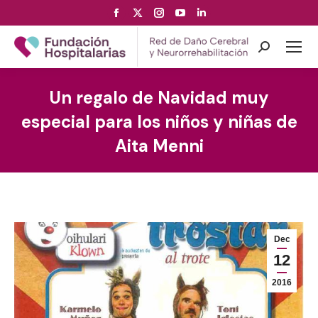
Facebook
X
Instagram
YouTube
Linkedin
page
page
page
page
page
opens
opens
opens
opens
opens
Search:
in
in
in
in
in
new
new
new
new
new
Un regalo de Navidad muy
window
window
window
window
window
especial para los niños y niñas de
Aita Menni
Dec
12
2016