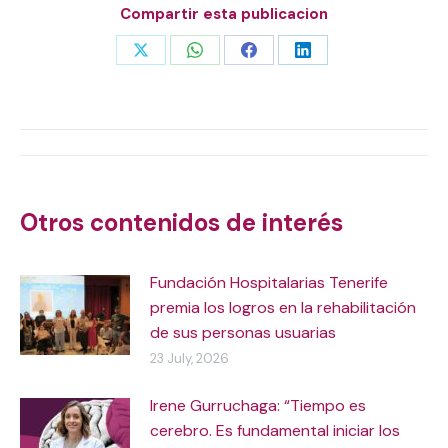
Compartir esta publicacion
Share
Share
Share
Share
on
on
on
on
X
WhatsApp
Facebook
LinkedIn
Post
navigation
Otros contenidos de interés
Fundación Hospitalarias Tenerife
premia los logros en la rehabilitación
de sus personas usuarias
23 July, 2026
Irene Gurruchaga: “Tiempo es
cerebro. Es fundamental iniciar los