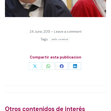
24 June, 2013
Leave a comment
Tags:
daño cerebral
Compartir esta publicacion
Share
Share
Share
Share
on
on
on
on
X
WhatsApp
Facebook
LinkedIn
Post
navigation
Otros contenidos de interés