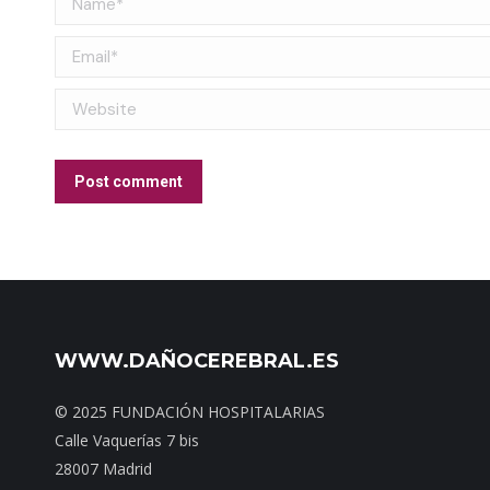
Email *
Website
Post comment
WWW.DAÑOCEREBRAL.ES
© 2025 FUNDACIÓN HOSPITALARIAS
Calle Vaquerías 7 bis
28007 Madrid