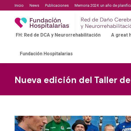
Inicio
News
Publicaciones
Memoria 2024: un año de planific
FH: Red de DCA y Neurorrehabilitación
A great
Fundación Hospitalarias
Nueva edición del Taller d