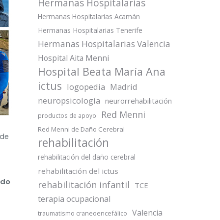
Hermanas Hospitalarias
Hermanas Hospitalarias Acamán
Hermanas Hospitalarias Tenerife
Hermanas Hospitalarias Valencia
Hospital Aita Menni
Hospital Beata María Ana
ictus
logopedia
Madrid
neuropsicología
neurorrehabilitación
Red Menni
productos de apoyo
Red Menni de Daño Cerebral
 de
rehabilitación
rehabilitación del daño cerebral
rehabilitación del ictus
rdo
rehabilitación infantil
TCE
terapia ocupacional
Valencia
traumatismo craneoencefálico