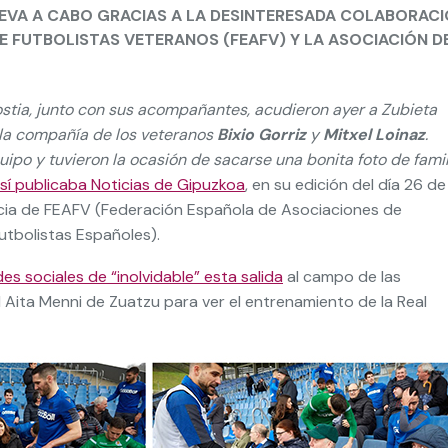
LEVA A CABO GRACIAS A LA DESINTERESADA COLABORAC
E FUTBOLISTAS VETERANOS (FEAFV) Y LA ASOCIACIÓN D
stia, junto con sus acompañantes, acudieron ayer a Zubieta
 la compañía de los veteranos
Bixio Gorriz
y
Mitxel Loinaz
.
po y tuvieron la ocasión de sacarse una bonita foto de famil
sí publicaba Noticias de Gipuzkoa
, en su edición del día 26 de
cencia de FEAFV (Federación Española de Asociaciones de
utbolistas Españoles).
des sociales de “inolvidable” esta salida
al campo de las
Aita Menni de Zuatzu para ver el entrenamiento de la Real