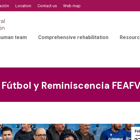
ación
Location
Contact us
Web map
 human team
Comprehensive rehabilitation
Resourc
e Fútbol y Reminiscencia FEAFV
Fe