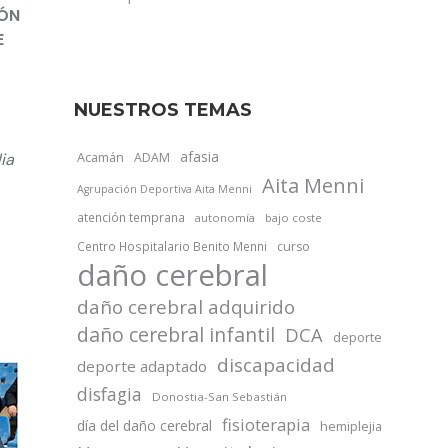
IÓN
E
NUESTROS TEMAS
afasia
Acamán
ia
ADAM
Aita Menni
Agrupación Deportiva Aita Menni
atención temprana
autonomía
bajo coste
Centro Hospitalario Benito Menni
curso
daño cerebral
daño cerebral adquirido
daño cerebral infantil
DCA
deporte
discapacidad
deporte adaptado
disfagia
Donostia-San Sebastián
fisioterapia
día del daño cerebral
hemiplejia