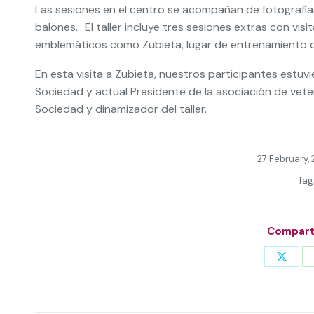
Las sesiones en el centro se acompañan de fotografías
balones… El taller incluye tres sesiones extras con vis
emblemáticos como Zubieta, lugar de entrenamiento d
En esta visita a Zubieta, nuestros participantes est
Sociedad y actual Presidente de la asociación de vet
Sociedad y dinamizador del taller.
27 February,
Tag
Comparti
Share
on
X