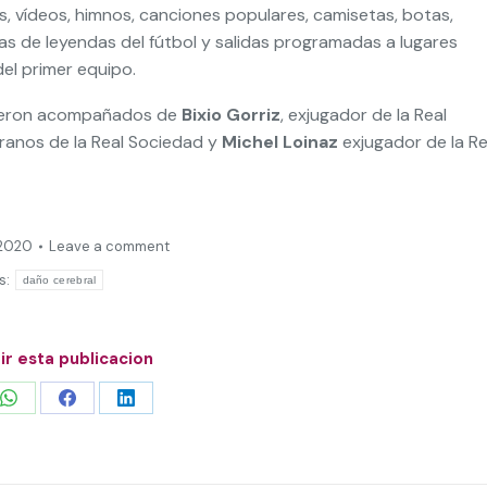
, vídeos, himnos, canciones populares, camisetas, botas,
itas de leyendas del fútbol y salidas programadas a lugares
el primer equipo.
uvieron acompañados de
Bixio Gorriz
, exjugador de la Real
eranos de la Real Sociedad y
Michel Loinaz
exjugador de la Re
 2020
Leave a comment
s:
daño cerebral
r esta publicacion
Share
Share
Share
on
on
on
WhatsApp
Facebook
LinkedIn