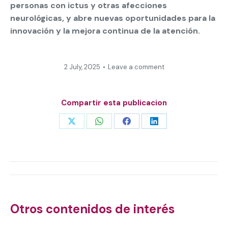
personas con ictus y otras afecciones
neurológicas, y abre nuevas oportunidades para la
innovación y la mejora continua de la atención.
2 July, 2025
Leave a comment
Compartir esta publicacion
Share
Share
Share
Share
on
on
on
on
X
WhatsApp
Facebook
LinkedIn
Post
navigation
Otros contenidos de interés