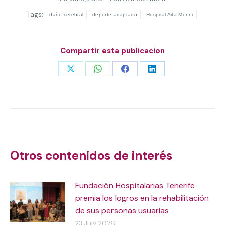
Tags:
daño cerebral
deporte adaptado
Hospital Aita Menni
Compartir esta publicacion
Share
Share
Share
Share
on
on
on
on
X
WhatsApp
Facebook
LinkedIn
Post
navigation
Otros contenidos de interés
Fundación Hospitalarias Tenerife
premia los logros en la rehabilitación
de sus personas usuarias
23 July, 2026