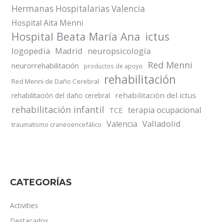
Hermanas Hospitalarias Valencia
Hospital Aita Menni
Hospital Beata María Ana
ictus
logopedia
Madrid
neuropsicología
Red Menni
neurorrehabilitación
productos de apoyo
rehabilitación
Red Menni de Daño Cerebral
rehabilitación del ictus
rehabilitación del daño cerebral
rehabilitación infantil
terapia ocupacional
TCE
Valladolid
Valencia
traumatismo craneoencefálico
CATEGORÍAS
Activities
Destacados