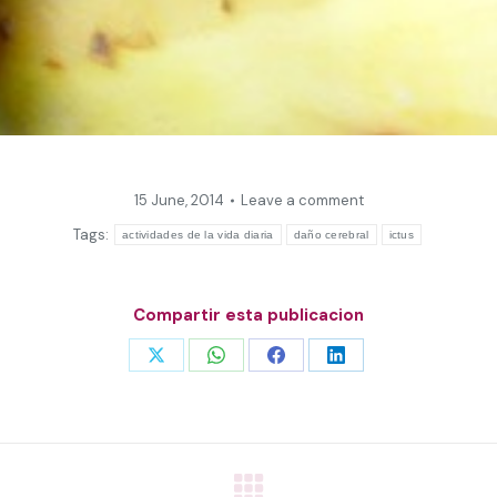
15 June, 2014
Leave a comment
Tags:
actividades de la vida diaria
daño cerebral
ictus
Compartir esta publicacion
Share
Share
Share
Share
on
on
on
on
X
WhatsApp
Facebook
LinkedIn