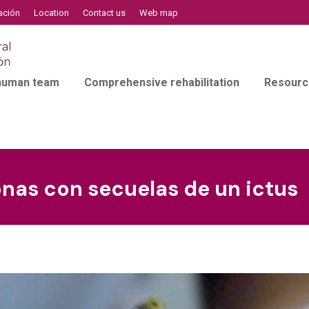
ación
Location
Contact us
Web map
 human team
Comprehensive rehabilitation
Resourc
onas con secuelas de un ictus