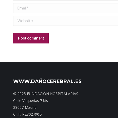
Email *
Website
Post comment
WWW.DAÑOCEREBRAL.ES
© 2025 FUNDACIÓN HOSPITALARIAS
Calle Vaquerías 7 bis
28007 Madrid
C.I.F. R2802790B