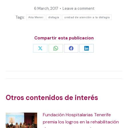
6 March, 2017
Leave a comment
Tags:
Aita Menni
disfagia
unidad de atención a la disfagia
Compartir esta publicacion
Share
Share
Share
Share
on
on
on
on
X
WhatsApp
Facebook
LinkedIn
Post
navigation
Otros contenidos de interés
Fundación Hospitalarias Tenerife
premia los logros en la rehabilitación