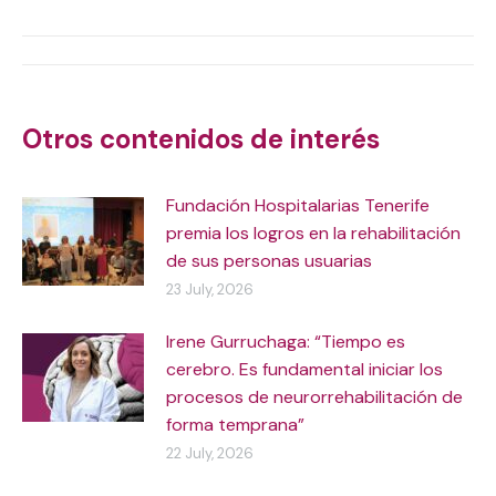
X
WhatsApp
Facebook
LinkedIn
Post
navigation
Otros contenidos de interés
Fundación Hospitalarias Tenerife
premia los logros en la rehabilitación
de sus personas usuarias
23 July, 2026
Irene Gurruchaga: “Tiempo es
cerebro. Es fundamental iniciar los
procesos de neurorrehabilitación de
forma temprana”
22 July, 2026