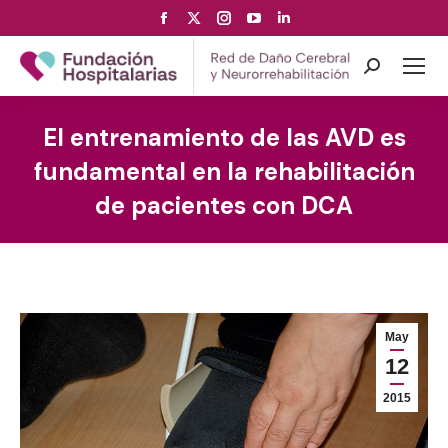
Facebook
X
Instagram
YouTube
Linkedin
page
page
page
page
page
opens
opens
opens
opens
opens
Search:
in
in
in
in
in
new
new
new
new
new
El entrenamiento de las AVD es
window
window
window
window
window
fundamental en la rehabilitación
de pacientes con DCA
May
12
2015