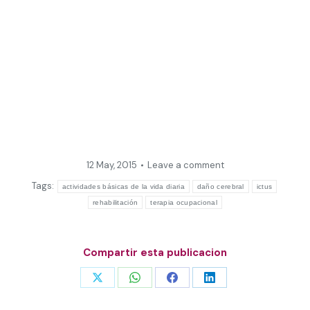
12 May, 2015
Leave a comment
Tags:
actividades básicas de la vida diaria
daño cerebral
ictus
rehabilitación
terapia ocupacional
Compartir esta publicacion
Share
Share
Share
Share
on
on
on
on