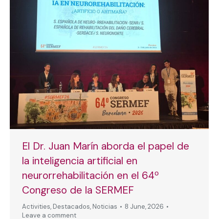
El Dr. Juan Marín aborda el papel de
la inteligencia artificial en
neurorrehabilitación en el 64º
Congreso de la SERMEF
Activities
,
Destacados
,
Noticias
8 June, 2026
Leave a comment