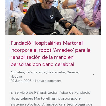
Fundació Hospitalàries Martorell
incorpora el robot ‘Amadeo’ para la
rehabilitación de la mano en
personas con daño cerebral
Activities
,
daño cerebral
,
Destacados
,
General
,
Noticias
29 June, 2026
Leave a comment
El Servicio de Rehabilitación física de Fundació
Hospitalàries Martorell ha incorporado el
sistema robótico ‘Amadeo’, una tecnología que