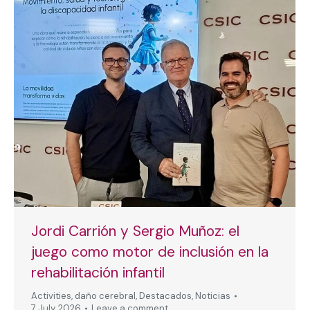
Jordi Carrión y Sergio Muñoz: el
juego como motor de inclusión en la
rehabilitación infantil
Activities
,
daño cerebral
,
Destacados
,
Noticias
7 July, 2026
Leave a comment