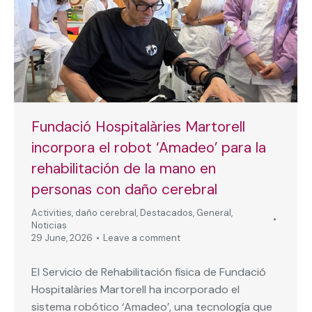
Fundació Hospitalàries Martorell
incorpora el robot ‘Amadeo’ para la
rehabilitación de la mano en
personas con daño cerebral
Activities
,
daño cerebral
,
Destacados
,
General
,
Noticias
29 June, 2026
Leave a comment
El Servicio de Rehabilitación física de Fundació
Hospitalàries Martorell ha incorporado el
sistema robótico ‘Amadeo’, una tecnología que