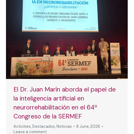
El Dr. Juan Marín aborda el papel de
la inteligencia artificial en
neurorrehabilitación en el 64º
Congreso de la SERMEF
Activities
,
Destacados
,
Noticias
8 June, 2026
Leave a comment