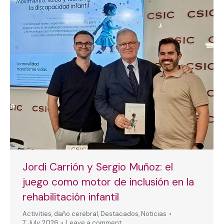
Jordi Carrión y Sergio Muñoz: el
juego como motor de inclusión en la
rehabilitación infantil
Activities
,
daño cerebral
,
Destacados
,
Noticias
7 July, 2026
Leave a comment