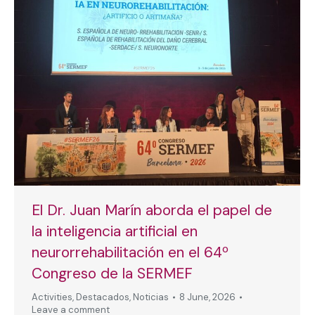
El Dr. Juan Marín aborda el papel de
la inteligencia artificial en
neurorrehabilitación en el 64º
Congreso de la SERMEF
Activities
,
Destacados
,
Noticias
8 June, 2026
Leave a comment