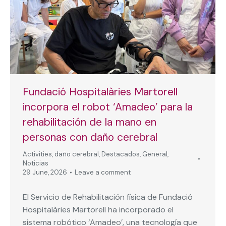
Fundació Hospitalàries Martorell
incorpora el robot ‘Amadeo’ para la
rehabilitación de la mano en
personas con daño cerebral
Activities
,
daño cerebral
,
Destacados
,
General
,
Noticias
29 June, 2026
Leave a comment
El Servicio de Rehabilitación física de Fundació
Hospitalàries Martorell ha incorporado el
sistema robótico ‘Amadeo’, una tecnología que