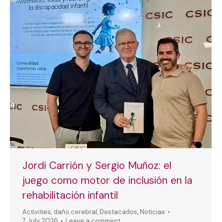
Jordi Carrión y Sergio Muñoz: el
juego como motor de inclusión en la
rehabilitación infantil
Activities
,
daño cerebral
,
Destacados
,
Noticias
7 July, 2026
Leave a comment