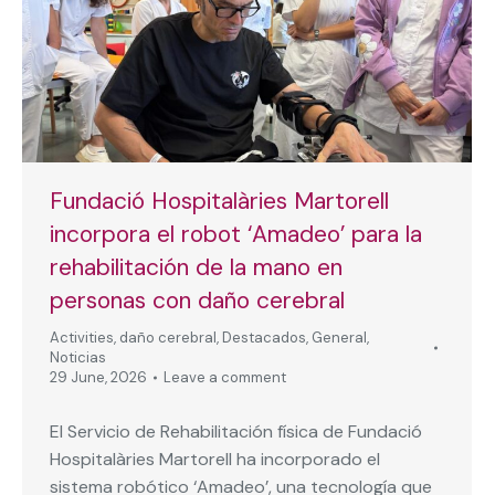
Fundació Hospitalàries Martorell
incorpora el robot ‘Amadeo’ para la
rehabilitación de la mano en
personas con daño cerebral
Activities
,
daño cerebral
,
Destacados
,
General
,
Noticias
29 June, 2026
Leave a comment
El Servicio de Rehabilitación física de Fundació
Hospitalàries Martorell ha incorporado el
sistema robótico ‘Amadeo’, una tecnología que