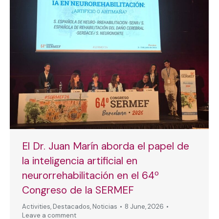
El Dr. Juan Marín aborda el papel de
la inteligencia artificial en
neurorrehabilitación en el 64º
Congreso de la SERMEF
Activities
,
Destacados
,
Noticias
8 June, 2026
Leave a comment