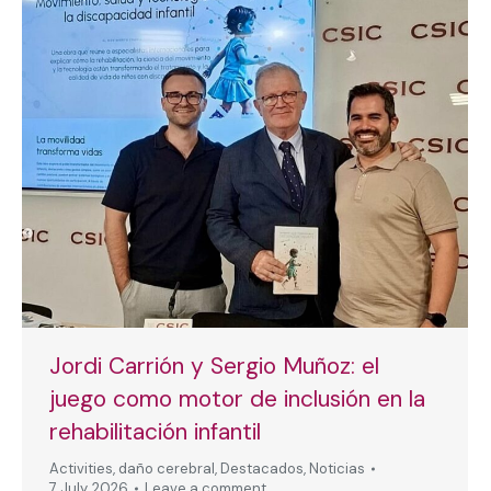
Jordi Carrión y Sergio Muñoz: el
juego como motor de inclusión en la
rehabilitación infantil
Activities
,
daño cerebral
,
Destacados
,
Noticias
7 July, 2026
Leave a comment