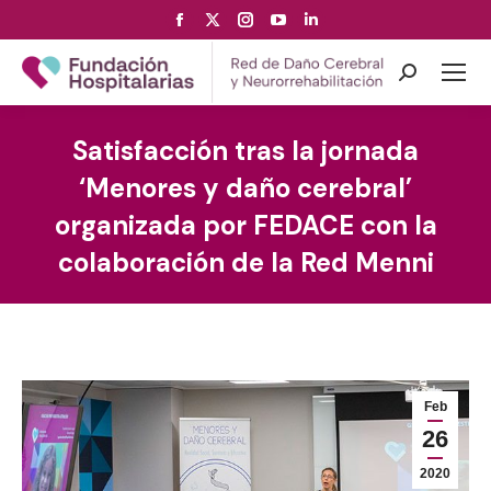
Facebook
X
Instagram
YouTube
Linkedin
page
page
page
page
page
opens
opens
opens
opens
opens
Search:
in
in
in
in
in
new
new
new
new
new
Satisfacción tras la jornada
window
window
window
window
window
‘Menores y daño cerebral’
organizada por FEDACE con la
colaboración de la Red Menni
Feb
26
2020