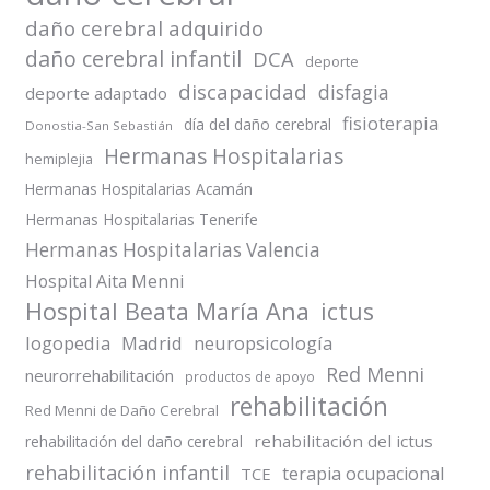
daño cerebral adquirido
daño cerebral infantil
DCA
deporte
discapacidad
disfagia
deporte adaptado
fisioterapia
día del daño cerebral
Donostia-San Sebastián
Hermanas Hospitalarias
hemiplejia
Hermanas Hospitalarias Acamán
Hermanas Hospitalarias Tenerife
Hermanas Hospitalarias Valencia
Hospital Aita Menni
Hospital Beata María Ana
ictus
logopedia
Madrid
neuropsicología
Red Menni
neurorrehabilitación
productos de apoyo
rehabilitación
Red Menni de Daño Cerebral
rehabilitación del ictus
rehabilitación del daño cerebral
rehabilitación infantil
terapia ocupacional
TCE