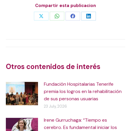
Compartir esta publicacion
Share
Share
Share
Share
on
on
on
on
X
WhatsApp
Facebook
LinkedIn
Post
navigation
Otros contenidos de interés
Fundación Hospitalarias Tenerife
premia los logros en la rehabilitación
de sus personas usuarias
23 July, 2026
Irene Gurruchaga: “Tiempo es
cerebro. Es fundamental iniciar los