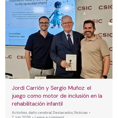
Jordi Carrión y Sergio Muñoz: el
juego como motor de inclusión en la
rehabilitación infantil
Activities
,
daño cerebral
,
Destacados
,
Noticias
7 July, 2026
Leave a comment