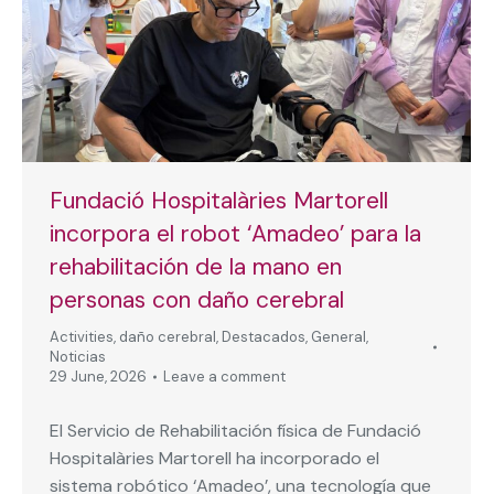
Fundació Hospitalàries Martorell
incorpora el robot ‘Amadeo’ para la
rehabilitación de la mano en
personas con daño cerebral
Activities
,
daño cerebral
,
Destacados
,
General
,
Noticias
29 June, 2026
Leave a comment
El Servicio de Rehabilitación física de Fundació
Hospitalàries Martorell ha incorporado el
sistema robótico ‘Amadeo’, una tecnología que