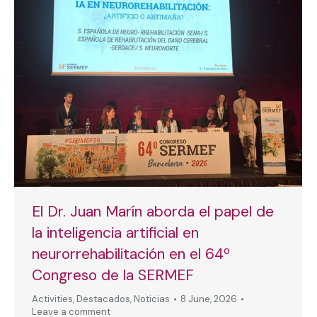
El Dr. Juan Marín aborda el papel de
la inteligencia artificial en
neurorrehabilitación en el 64º
Congreso de la SERMEF
Activities
,
Destacados
,
Noticias
8 June, 2026
Leave a comment