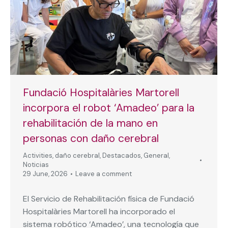
Fundació Hospitalàries Martorell
incorpora el robot ‘Amadeo’ para la
rehabilitación de la mano en
personas con daño cerebral
Activities
,
daño cerebral
,
Destacados
,
General
,
Noticias
29 June, 2026
Leave a comment
El Servicio de Rehabilitación física de Fundació
Hospitalàries Martorell ha incorporado el
sistema robótico ‘Amadeo’, una tecnología que