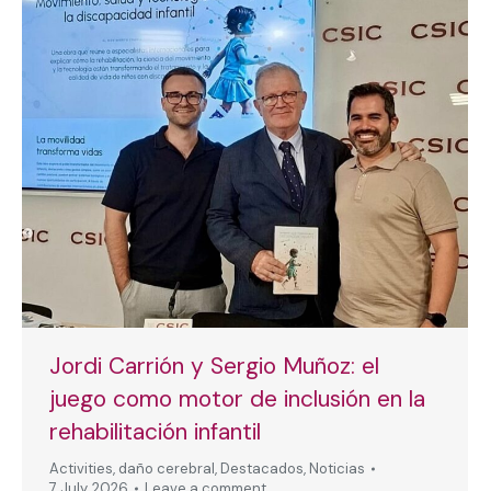
Jordi Carrión y Sergio Muñoz: el
juego como motor de inclusión en la
rehabilitación infantil
Activities
,
daño cerebral
,
Destacados
,
Noticias
7 July, 2026
Leave a comment