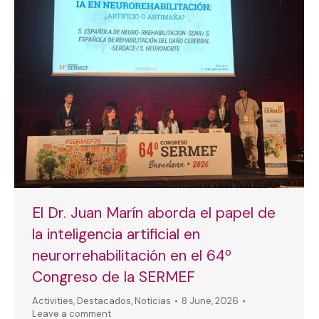
El Dr. Juan Marín aborda el papel de
la inteligencia artificial en
neurorrehabilitación en el 64º
Congreso de la SERMEF
Activities
,
Destacados
,
Noticias
8 June, 2026
Leave a comment