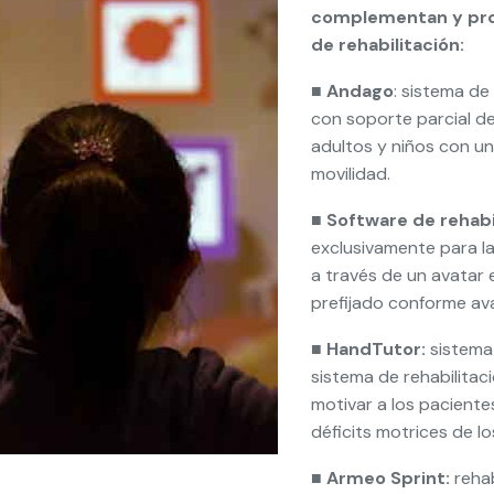
complementan y prom
de rehabilitación:
■
Andago
: sistema de
con soporte parcial del
adultos y niños con un
movilidad.
■
Software de rehabil
exclusivamente para la
a través de un avatar 
prefijado conforme a
■
HandTutor:
sistema
sistema de rehabilitac
motivar a los paciente
déficits motrices de l
■
Armeo Sprint:
reha