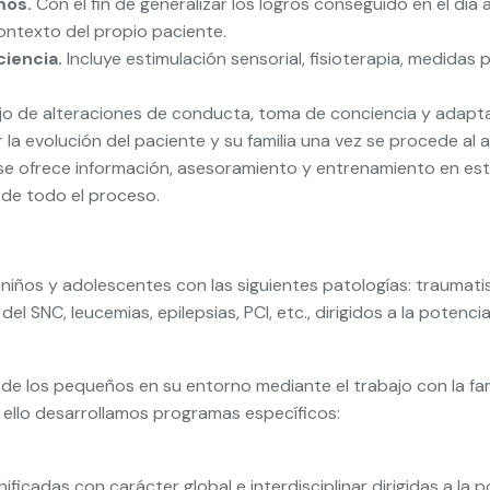
mos.
Con el fin de generalizar los logros conseguido en el día 
 contexto del propio paciente.
ciencia.
Incluye estimulación sensorial, fisioterapia, medidas
o de alteraciones de conducta, toma de conciencia y adaptac
la evolución del paciente y su familia una vez se procede al a
 ofrece información, asesoramiento y entrenamiento en estrat
 de todo el proceso.
niños y adolescentes con las siguientes patologías: traumati
 SNC, leucemias, epilepsias, PCI, etc., dirigidos a la potencia
 de los pequeños en su entorno mediante el trabajo con la fami
a ello desarrollamos programas específicos:
ficadas con carácter global e interdisciplinar dirigidas a la 