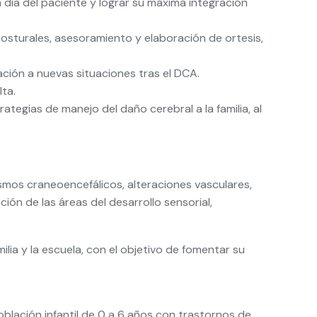
a día del paciente y lograr su máxima integración
 posturales, asesoramiento y elaboración de ortesis,
ión a nuevas situaciones tras el DCA.
lta.
egias de manejo del daño cerebral a la familia, al
smos craneoencefálicos, alteraciones vasculares,
ción de las áreas del desarrollo sensorial,
lia y la escuela, con el objetivo de fomentar su
población infantil de 0 a 6 años con trastornos de