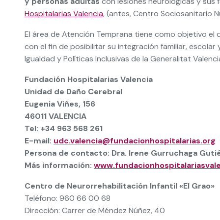
y personas adultas
con lesiones neurológicas y sus f
Hospitalarias Valencia
, (antes, Centro Sociosanitario 
El área de Atención Temprana tiene como objetivo el d
con el fin de posibilitar su integración familiar, esco
Igualdad y Políticas Inclusivas de la Generalitat Valenci
Fundación Hospitalarias Valencia
Unidad de Daño Cerebral
Eugenia Viñes, 156
46011
VALENCIA
Tel: +34 963 568 261
E-mail:
udc.valencia@fundacionhospitalarias.org
Persona de contacto:
Dra. Irene Gurruchaga Guti
Más información:
www.fundacionhospitalariasvale
Centro de Neurorrehabilitación Infantil «El Grao»
Teléfono: 960 66 00 68
Dirección: Carrer de Méndez Núñez, 40