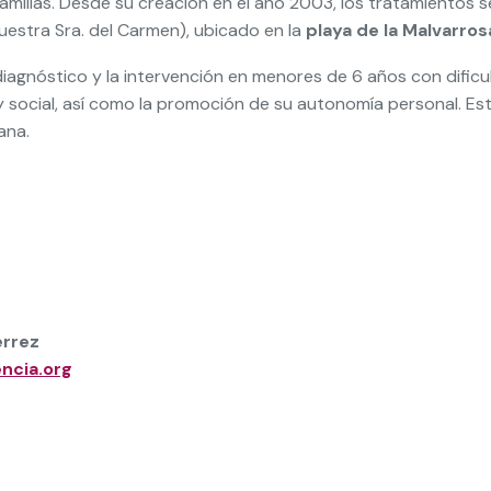
amilias. Desde su creación en el año 2003, los tratamientos s
Nuestra Sra. del Carmen), ubicado en la
playa de la Malvarros
iagnóstico y la intervención en menores de 6 años con dific
lar y social, así como la promoción de su autonomía personal. 
ana.
érrez
ncia.org