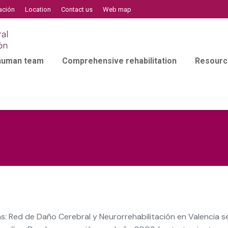
ación
Location
Contact us
Web map
 human team
Comprehensive rehabilitation
Resourc
s: Red de Daño Cerebral y Neurorrehabilitación en Valencia se