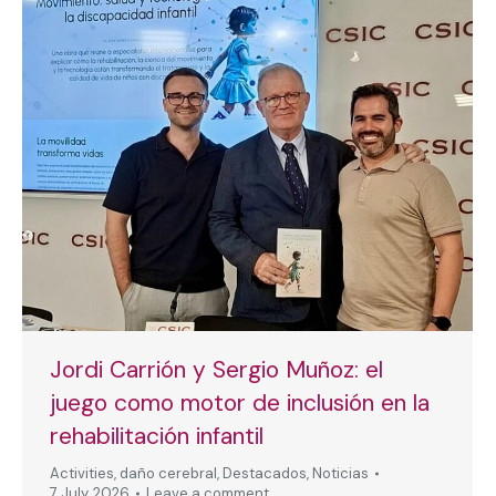
Jordi Carrión y Sergio Muñoz: el
juego como motor de inclusión en la
rehabilitación infantil
Activities
,
daño cerebral
,
Destacados
,
Noticias
7 July, 2026
Leave a comment