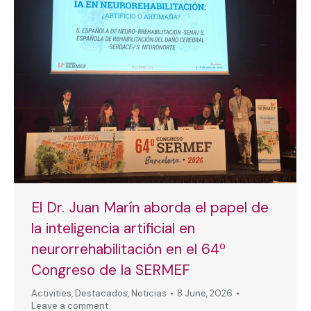
El Dr. Juan Marín aborda el papel de
la inteligencia artificial en
neurorrehabilitación en el 64º
Congreso de la SERMEF
Activities
,
Destacados
,
Noticias
8 June, 2026
Leave a comment