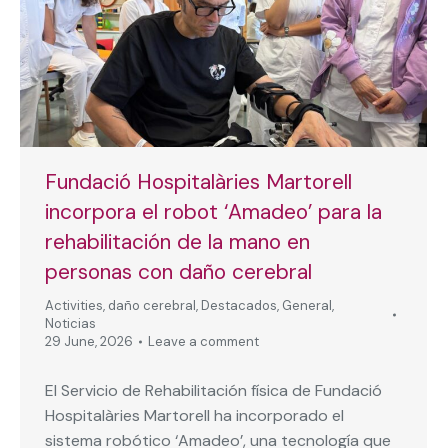
Fundació Hospitalàries Martorell
incorpora el robot ‘Amadeo’ para la
rehabilitación de la mano en
personas con daño cerebral
Activities
,
daño cerebral
,
Destacados
,
General
,
Noticias
29 June, 2026
Leave a comment
El Servicio de Rehabilitación física de Fundació
Hospitalàries Martorell ha incorporado el
sistema robótico ‘Amadeo’, una tecnología que