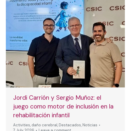
Jordi Carrión y Sergio Muñoz: el
juego como motor de inclusión en la
rehabilitación infantil
Activities
,
daño cerebral
,
Destacados
,
Noticias
7 July, 2026
Leave a comment