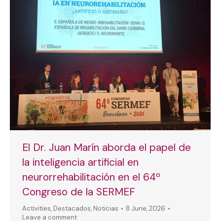
El Dr. Juan Marín aborda el papel de
la inteligencia artificial en
neurorrehabilitación en el 64º
Congreso de la SERMEF
Activities
,
Destacados
,
Noticias
8 June, 2026
Leave a comment