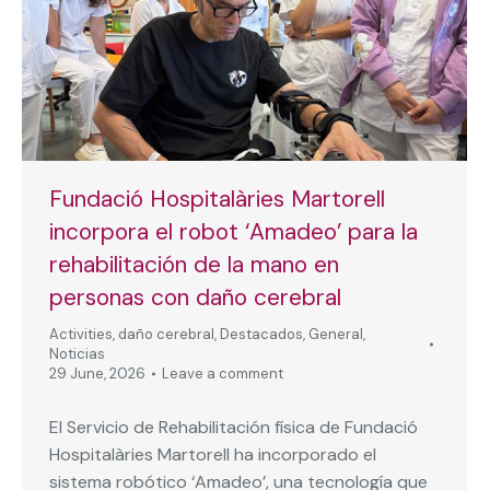
Fundació Hospitalàries Martorell
incorpora el robot ‘Amadeo’ para la
rehabilitación de la mano en
personas con daño cerebral
Activities
,
daño cerebral
,
Destacados
,
General
,
Noticias
29 June, 2026
Leave a comment
El Servicio de Rehabilitación física de Fundació
Hospitalàries Martorell ha incorporado el
sistema robótico ‘Amadeo’, una tecnología que