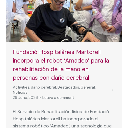
Fundació Hospitalàries Martorell
incorpora el robot ‘Amadeo’ para la
rehabilitación de la mano en
personas con daño cerebral
Activities
,
daño cerebral
,
Destacados
,
General
,
Noticias
29 June, 2026
Leave a comment
El Servicio de Rehabilitación física de Fundació
Hospitalàries Martorell ha incorporado el
sistema robótico ‘Amadeo’, una tecnología que