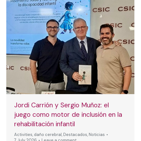
Jordi Carrión y Sergio Muñoz: el
juego como motor de inclusión en la
rehabilitación infantil
Activities
,
daño cerebral
,
Destacados
,
Noticias
7 July, 2026
Leave a comment