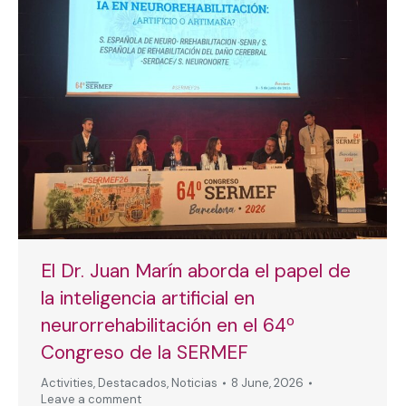
El Dr. Juan Marín aborda el papel de
la inteligencia artificial en
neurorrehabilitación en el 64º
Congreso de la SERMEF
Activities
,
Destacados
,
Noticias
8 June, 2026
Leave a comment