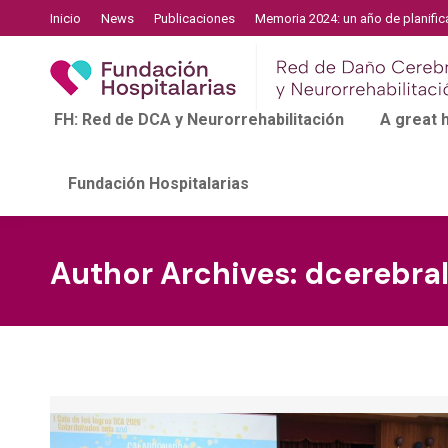
Inicio
News
Publicaciones
Memoria 2024: un año de planific
FH: Red de DCA y Neurorrehabilitación
A great
Fundación Hospitalarias
Author Archives:
dcerebra