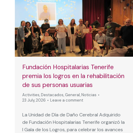
Fundación Hospitalarias Tenerife
premia los logros en la rehabilitación
de sus personas usuarias
Activities
,
Destacados
,
General
,
Noticias
23 July, 2026
Leave a comment
La Unidad de Día de Daño Cerebral Adquirido
de Fundación Hospitalarias Tenerife organizó la
I Gala de los Logros, para celebrar los avances