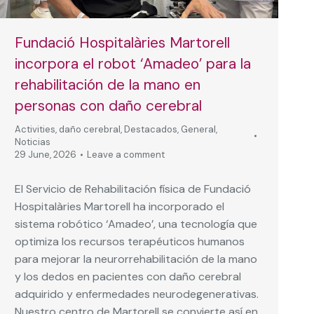
Fundació Hospitalàries Martorell
incorpora el robot ‘Amadeo’ para la
rehabilitación de la mano en
personas con daño cerebral
Activities
,
daño cerebral
,
Destacados
,
General
,
Noticias
29 June, 2026
Leave a comment
El Servicio de Rehabilitación física de Fundació
Hospitalàries Martorell ha incorporado el
sistema robótico ‘Amadeo’, una tecnología que
optimiza los recursos terapéuticos humanos
para mejorar la neurorrehabilitación de la mano
y los dedos en pacientes con daño cerebral
adquirido y enfermedades neurodegenerativas.
Nuestro centro de Martorell se convierte así en