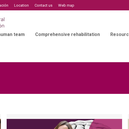
ación
Location
Contact us
Web map
 human team
Comprehensive rehabilitation
Resourc
l