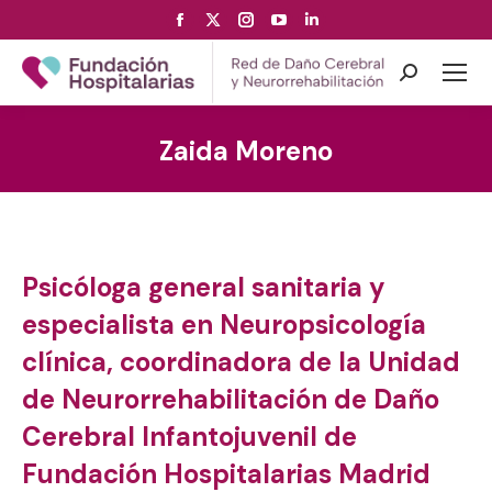
Facebook
X
Instagram
YouTube
Linkedin
page
page
page
page
page
opens
opens
opens
opens
opens
Search:
in
in
in
in
in
new
new
new
new
new
Zaida Moreno
window
window
window
window
window
Psicóloga general sanitaria y
especialista en Neuropsicología
clínica, coordinadora de la Unidad
de Neurorrehabilitación de Daño
Cerebral Infantojuvenil de
Fundación Hospitalarias Madrid