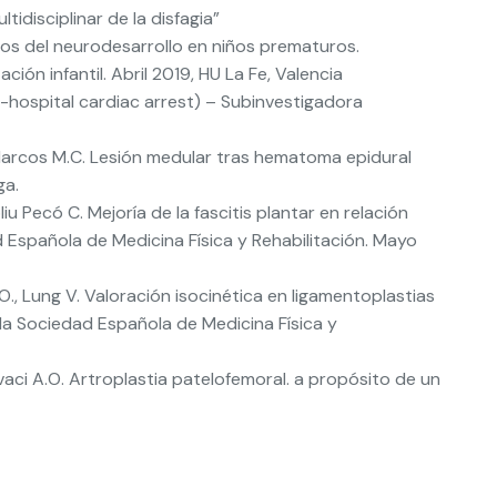
idisciplinar de la disfagia”
rnos del neurodesarrollo en niños prematuros.
ón infantil. Abril 2019, HU La Fe, Valencia
f-hospital cardiac arrest) – Subinvestigadora
a Marcos M.C. Lesión medular tras hematoma epidural
ga.
u Pecó C. Mejoría de la fascitis plantar en relación
 Española de Medicina Física y Rehabilitación. Mayo
O., Lung V. Valoración isocinética en ligamentoplastias
la Sociedad Española de Medicina Física y
vaci A.O. Artroplastia patelofemoral. a propósito de un