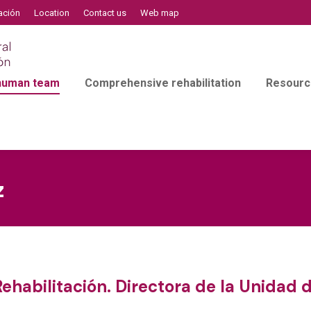
ación
Location
Contact us
Web map
 human team
Comprehensive rehabilitation
Resourc
z
 Rehabilitación. Directora de la Unida