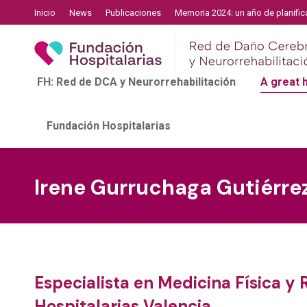
Inicio
News
Publicaciones
Memoria 2024: un año de planific
FH: Red de DCA y Neurorrehabilitación
A great
Fundación Hospitalarias
Irene Gurruchaga Gutiérre
Especialista en Medicina Física y
Hospitalarias Valencia