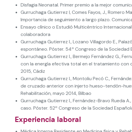
Disfagia Neonatal. Primer premio a la mejor comunica
Gurruchaga Gutierrez I, Comes Fayos, J., Romero Mar
Importancia de seguimiento a largo plazo. Comunicaci
Ensayo clínico o Estudió Multicéntrico Internaciona
colaboradora
Gurruchaga Gutierrez I., Lozano Villagordo E., Pala
espontáneo. Póster. 54º Congreso de la Sociedad Es
Gurruchaga Gutierrez I., Bermejo Fernández G., Ferná
con la energía efectiva total en el tratamiento co
2015, Cádiz
Gurruchaga Gutierrez I., Montoliu Pecó C., Fernández
de cruzado anterior con injerto hueso-tendón-hueso
Rehabilitación, mayo 2014, Bilbao
Gurruchaga Gutierrez I., Fernández-Bravo Rueda A., 
caso. Póster. 52º Congreso de la Sociedad Española 
Experiencia laboral
Médica Interna Residente en Medicina física y Reha