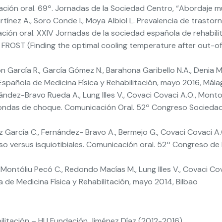
ción oral. 69º. Jornadas de la Sociedad Centro, “Abordaje mult
tínez A., Soro Conde I., Moya Albiol L. Prevalencia de trasto
ón oral. XXIV Jornadas de la sociedad española de rehabilitaci
l FROST (Finding the optimal cooling temperature after out-o
zón García R., García Gómez N., Barahona Garibello N.A., Deni
pañola de Medicina Física y Rehabilitación, mayo 2016, Mála
ndez-Bravo Rueda A., Lung Illes V., Covaci Covaci A.O., Montoli
n ondas de choque. Comunicación Oral. 52º Congreso Sociedad
 García C., Fernández- Bravo A., Bermejo G., Covaci Covaci A.
 versus isquiotibiales. Comunicación oral. 52º Congreso de 
Montóliu Pecó C., Redondo Macías M., Lung Illes V., Covaci Co
de Medicina Física y Rehabilitación, mayo 2014, Bilbao
bilitación – HU Fundación Jiménez Díaz (2012-2016)