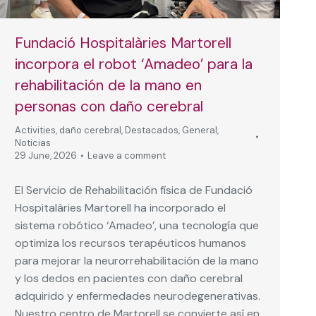
Fundació Hospitalàries Martorell
incorpora el robot ‘Amadeo’ para la
rehabilitación de la mano en
personas con daño cerebral
Activities
,
daño cerebral
,
Destacados
,
General
,
Noticias
29 June, 2026
Leave a comment
El Servicio de Rehabilitación física de Fundació
Hospitalàries Martorell ha incorporado el
sistema robótico ‘Amadeo’, una tecnología que
optimiza los recursos terapéuticos humanos
para mejorar la neurorrehabilitación de la mano
y los dedos en pacientes con daño cerebral
adquirido y enfermedades neurodegenerativas.
Nuestro centro de Martorell se convierte así en