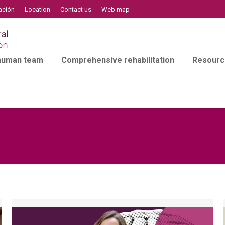
ación
Location
Contact us
Web map
 human team
Comprehensive rehabilitation
Resourc
l