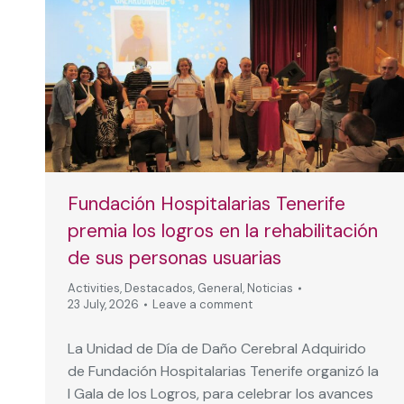
Fundación Hospitalarias Tenerife
premia los logros en la rehabilitación
de sus personas usuarias
Activities
,
Destacados
,
General
,
Noticias
23 July, 2026
Leave a comment
La Unidad de Día de Daño Cerebral Adquirido
de Fundación Hospitalarias Tenerife organizó la
I Gala de los Logros, para celebrar los avances