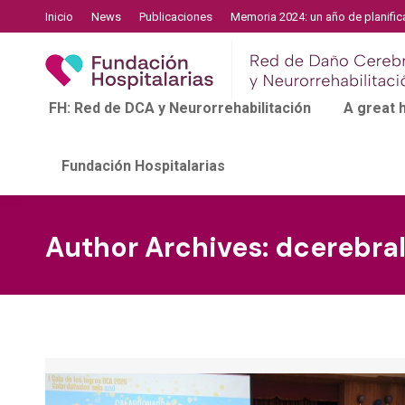
Inicio
News
Publicaciones
Memoria 2024: un año de planific
FH: Red de DCA y Neurorrehabilitación
A great
Fundación Hospitalarias
Author Archives:
dcerebra