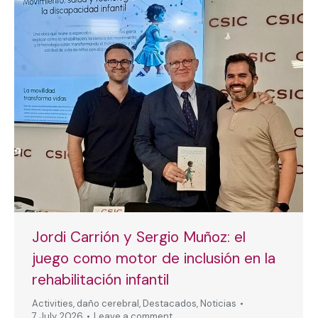
Jordi Carrión y Sergio Muñoz: el
juego como motor de inclusión en la
rehabilitación infantil
Activities
,
daño cerebral
,
Destacados
,
Noticias
7 July, 2026
Leave a comment