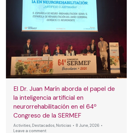
El Dr. Juan Marín aborda el papel de
la inteligencia artificial en
neurorrehabilitación en el 64º
Congreso de la SERMEF
Activities
,
Destacados
,
Noticias
8 June, 2026
Leave a comment