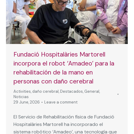
Fundació Hospitalàries Martorell
incorpora el robot ‘Amadeo’ para la
rehabilitación de la mano en
personas con daño cerebral
Activities
,
daño cerebral
,
Destacados
,
General
,
Noticias
29 June, 2026
Leave a comment
El Servicio de Rehabilitación física de Fundació
Hospitalàries Martorell ha incorporado el
sistema robótico ‘Amadeo’, una tecnología que