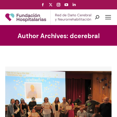
Facebook
X
Instagram
YouTube
Linkedin
page
page
page
page
page
opens
opens
opens
opens
opens
Search:
in
in
in
in
in
new
new
new
new
new
Author Archives:
dcerebral
window
window
window
window
window