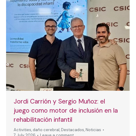
Jordi Carrión y Sergio Muñoz: el
juego como motor de inclusión en la
rehabilitación infantil
Activities
,
daño cerebral
,
Destacados
,
Noticias
7 July, 2026
Leave a comment