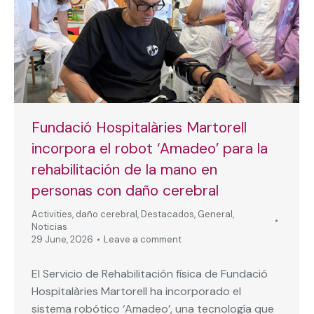
Fundació Hospitalàries Martorell
incorpora el robot ‘Amadeo’ para la
rehabilitación de la mano en
personas con daño cerebral
Activities
,
daño cerebral
,
Destacados
,
General
,
Noticias
29 June, 2026
Leave a comment
El Servicio de Rehabilitación física de Fundació
Hospitalàries Martorell ha incorporado el
sistema robótico ‘Amadeo’, una tecnología que