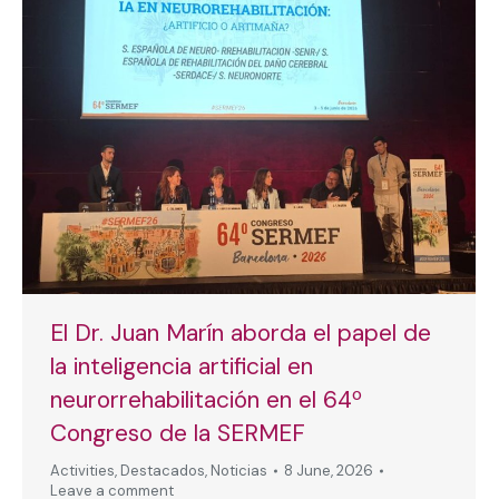
El Dr. Juan Marín aborda el papel de
la inteligencia artificial en
neurorrehabilitación en el 64º
Congreso de la SERMEF
Activities
,
Destacados
,
Noticias
8 June, 2026
Leave a comment