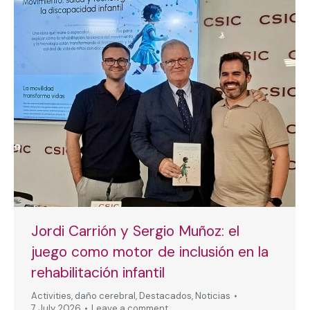
Jordi Carrión y Sergio Muñoz: el
juego como motor de inclusión en la
rehabilitación infantil
Activities
,
daño cerebral
,
Destacados
,
Noticias
7 July, 2026
Leave a comment