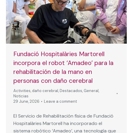
Fundació Hospitalàries Martorell
incorpora el robot ‘Amadeo’ para la
rehabilitación de la mano en
personas con daño cerebral
Activities
,
daño cerebral
,
Destacados
,
General
,
Noticias
29 June, 2026
Leave a comment
El Servicio de Rehabilitación física de Fundació
Hospitalàries Martorell ha incorporado el
sistema robótico ‘Amadeo’, una tecnología que