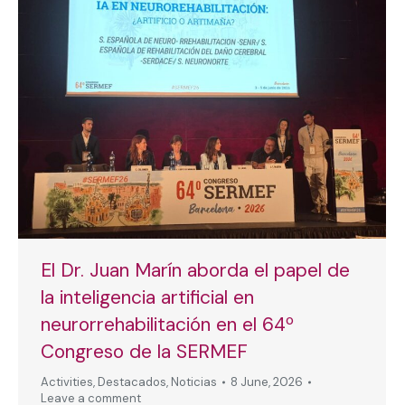
El Dr. Juan Marín aborda el papel de
la inteligencia artificial en
neurorrehabilitación en el 64º
Congreso de la SERMEF
Activities
,
Destacados
,
Noticias
8 June, 2026
Leave a comment