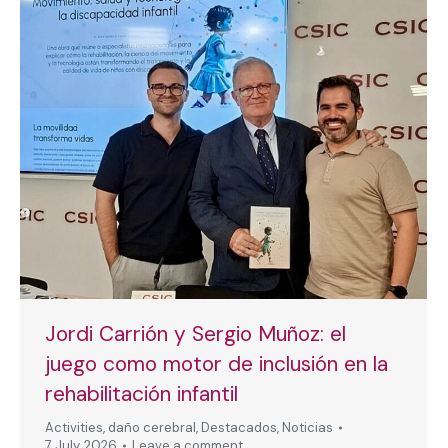
Jordi Carrión y Sergio Muñoz: el
juego como motor de inclusión en la
rehabilitación infantil
Activities
,
daño cerebral
,
Destacados
,
Noticias
7 July, 2026
Leave a comment