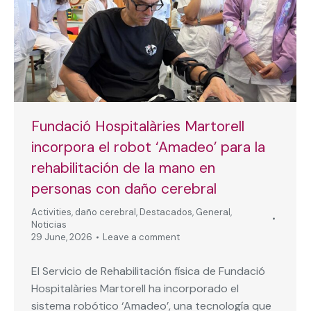
Fundació Hospitalàries Martorell
incorpora el robot ‘Amadeo’ para la
rehabilitación de la mano en
personas con daño cerebral
Activities
,
daño cerebral
,
Destacados
,
General
,
Noticias
29 June, 2026
Leave a comment
El Servicio de Rehabilitación física de Fundació
Hospitalàries Martorell ha incorporado el
sistema robótico ‘Amadeo’, una tecnología que