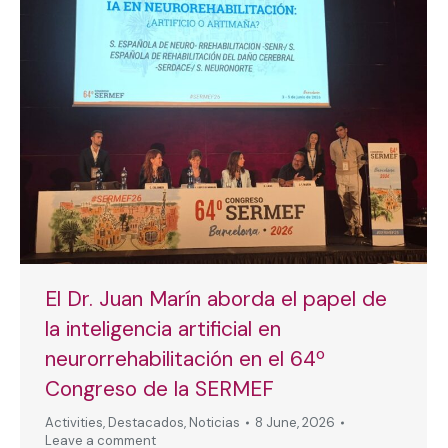
El Dr. Juan Marín aborda el papel de
la inteligencia artificial en
neurorrehabilitación en el 64º
Congreso de la SERMEF
Activities
,
Destacados
,
Noticias
8 June, 2026
Leave a comment