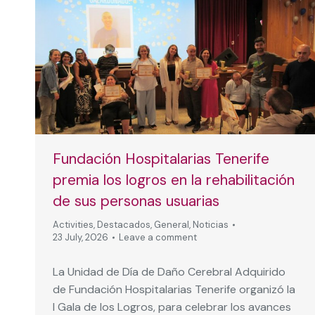
Fundación Hospitalarias Tenerife
premia los logros en la rehabilitación
de sus personas usuarias
Activities
,
Destacados
,
General
,
Noticias
23 July, 2026
Leave a comment
La Unidad de Día de Daño Cerebral Adquirido
de Fundación Hospitalarias Tenerife organizó la
I Gala de los Logros, para celebrar los avances