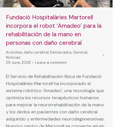
Fundació Hospitalàries Martorell
incorpora el robot ‘Amadeo’ para la
rehabilitación de la mano en
personas con daño cerebral
Activities
,
daño cerebral
,
Destacados
,
General
,
Noticias
29 June, 2026
Leave a comment
El Servicio de Rehabilitación física de Fundació
Hospitalàries Martorell ha incorporado el
sistema robótico ‘Amadeo’, una tecnología que
optimiza los recursos terapéuticos humanos
para mejorar la neurorrehabilitación de la mano
y los dedos en pacientes con daño cerebral
adquirido y enfermedades neurodegenerativas.
Nuestro centro de Martorell se convierte así en