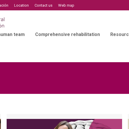
ación
Location
Contact us
Web map
 human team
Comprehensive rehabilitation
Resourc
l