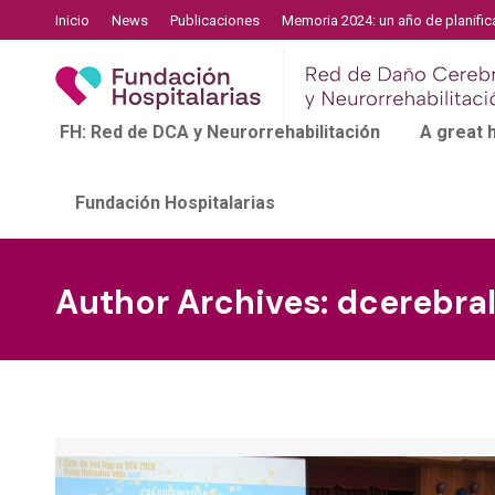
Inicio
News
Publicaciones
Memoria 2024: un año de planific
FH: Red de DCA y Neurorrehabilitación
A great
Fundación Hospitalarias
Author Archives:
dcerebra