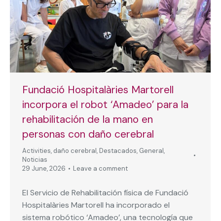
Fundació Hospitalàries Martorell
incorpora el robot ‘Amadeo’ para la
rehabilitación de la mano en
personas con daño cerebral
Activities
,
daño cerebral
,
Destacados
,
General
,
Noticias
29 June, 2026
Leave a comment
El Servicio de Rehabilitación física de Fundació
Hospitalàries Martorell ha incorporado el
sistema robótico ‘Amadeo’, una tecnología que