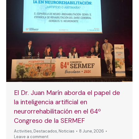
El Dr. Juan Marín aborda el papel de
la inteligencia artificial en
neurorrehabilitación en el 64º
Congreso de la SERMEF
Activities
,
Destacados
,
Noticias
8 June, 2026
Leave a comment