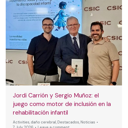
Jordi Carrión y Sergio Muñoz: el
juego como motor de inclusión en la
rehabilitación infantil
Activities
,
daño cerebral
,
Destacados
,
Noticias
7 July, 2026
Leave a comment