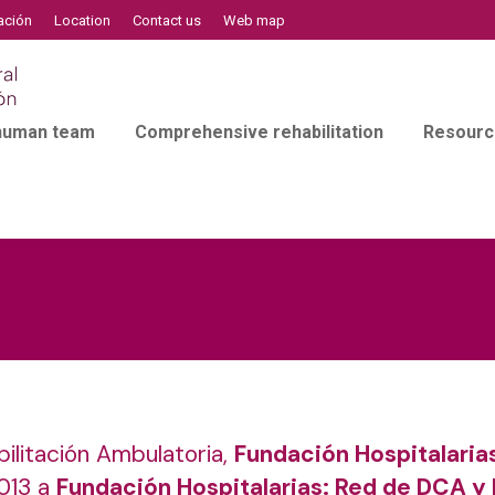
ación
Location
Contact us
Web map
 human team
Comprehensive rehabilitation
Resourc
ilitación Ambulatoria
,
Fundación Hospitalaria
013 a
Fundación Hospitalarias: Red de DCA y 